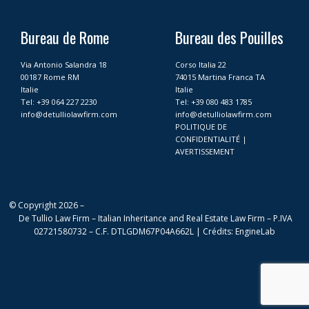
e
t
k
t
b
a
e
u
o
g
d
b
Bureau de Rome
Bureau des Pouilles
o
r
i
e
k
a
n
Via Antonio Salandra 18
Corso Italia 22
m
00187 Rome RM
74015 Martina Franca TA
Italie
Italie
Tel:
+39 064 227 2230
Tel:
+39 080 483 1785
info@detulliolawfirm.com
info@detulliolawfirm.com
POLITIQUE DE
CONFIDENTIALITÉ
|
AVERTISSEMENT
© Copyright 2026 –
De Tullio Law Firm – Italian Inheritance and Real Estate Law Firm – P.IVA
02721580732 – C.F. DTLGDM67P04A662L |
Crédits
:
EngineLab