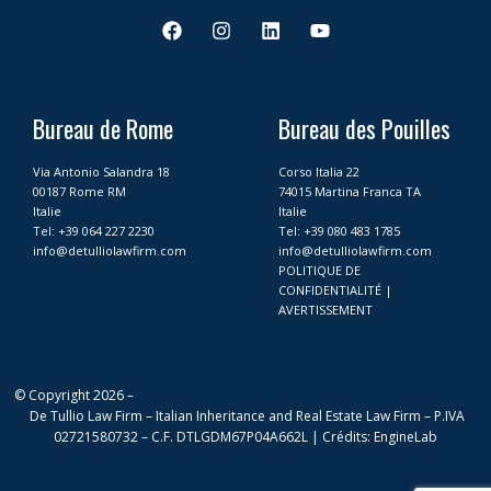
F
I
L
Y
a
n
i
o
c
s
n
u
e
t
k
t
b
a
e
u
o
g
d
b
Bureau de Rome
Bureau des Pouilles
o
r
i
e
k
a
n
Via Antonio Salandra 18
Corso Italia 22
m
00187 Rome RM
74015 Martina Franca TA
Italie
Italie
Tel:
+39 064 227 2230
Tel:
+39 080 483 1785
info@detulliolawfirm.com
info@detulliolawfirm.com
POLITIQUE DE
CONFIDENTIALITÉ
|
AVERTISSEMENT
© Copyright 2026 –
De Tullio Law Firm – Italian Inheritance and Real Estate Law Firm – P.IVA
02721580732 – C.F. DTLGDM67P04A662L |
Crédits
:
EngineLab