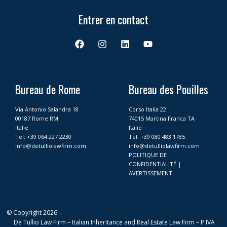
Entrer en contact
F
I
L
Y
a
n
i
o
c
s
n
u
e
t
k
t
b
a
e
u
o
g
d
b
Bureau de Rome
Bureau des Pouilles
o
r
i
e
k
a
n
Via Antonio Salandra 18
Corso Italia 22
m
00187 Rome RM
74015 Martina Franca TA
Italie
Italie
Tel:
+39 064 227 2230
Tel:
+39 080 483 1785
info@detulliolawfirm.com
info@detulliolawfirm.com
POLITIQUE DE
CONFIDENTIALITÉ
|
AVERTISSEMENT
© Copyright 2026 –
De Tullio Law Firm – Italian Inheritance and Real Estate Law Firm – P.IVA