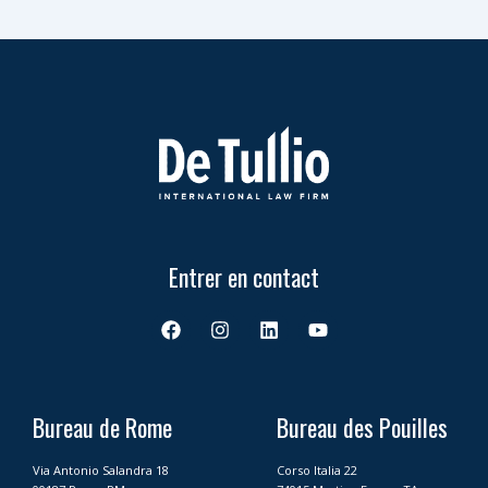
Entrer en contact
F
I
L
Y
a
n
i
o
c
s
n
u
e
t
k
t
b
a
e
u
o
g
d
b
Bureau de Rome
Bureau des Pouilles
o
r
i
e
k
a
n
Via Antonio Salandra 18
Corso Italia 22
m