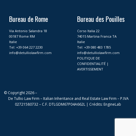
e
t
k
t
b
a
e
u
o
g
d
b
Bureau de Rome
Bureau des Pouilles
o
r
i
e
k
a
n
Via Antonio Salandra 18
Corso Italia 22
m
00187 Rome RM
74015 Martina Franca TA
Italie
Italie
Tel:
+39 064 227 2230
Tel:
+39 080 483 1785
info@detulliolawfirm.com
info@detulliolawfirm.com
POLITIQUE DE
CONFIDENTIALITÉ
|
AVERTISSEMENT
© Copyright 2026 –
De Tullio Law Firm – Italian Inheritance and Real Estate Law Firm – P.IVA
02721580732 – C.F. DTLGDM67P04A662L |
Crédits
:
EngineLab