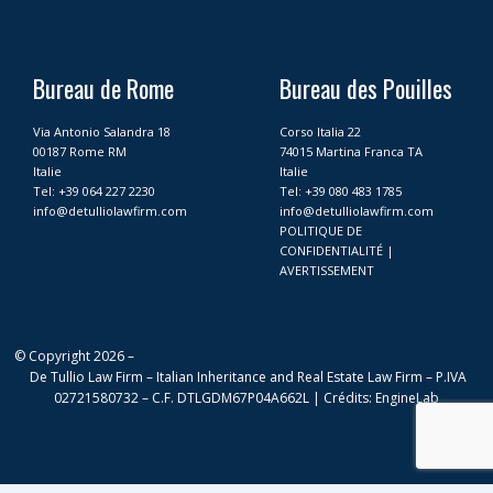
c
s
n
u
e
t
k
t
b
a
e
u
o
g
d
b
Bureau de Rome
Bureau des Pouilles
o
r
i
e
k
a
n
Via Antonio Salandra 18
Corso Italia 22
m
00187 Rome RM
74015 Martina Franca TA
Italie
Italie
Tel:
+39 064 227 2230
Tel:
+39 080 483 1785
info@detulliolawfirm.com
info@detulliolawfirm.com
POLITIQUE DE
CONFIDENTIALITÉ
|
AVERTISSEMENT
© Copyright 2026 –
De Tullio Law Firm – Italian Inheritance and Real Estate Law Firm – P.IVA
02721580732 – C.F. DTLGDM67P04A662L |
Crédits
:
EngineLab