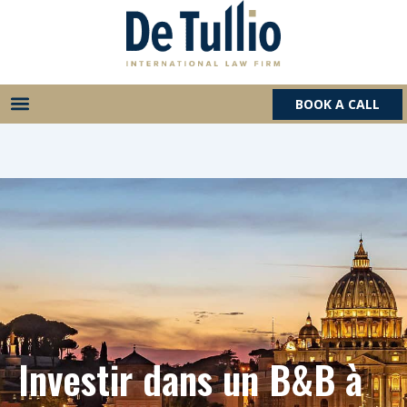
Aller
au
contenu
BOOK A CALL
Investir dans un B&B à