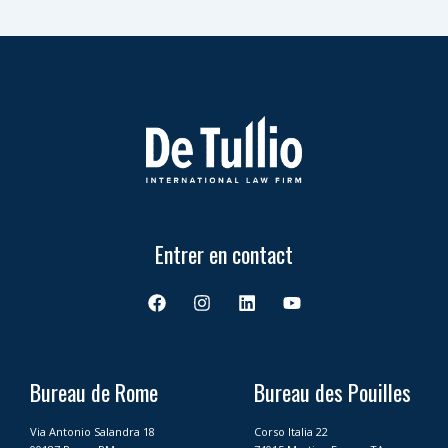
Entrer en contact
F
I
L
Y
a
n
i
o
c
s
n
u
e
t
k
t
b
a
e
u
o
g
d
b
Bureau de Rome
Bureau des Pouilles
o
r
i
e
k
a
n
Via Antonio Salandra 18
Corso Italia 22
m