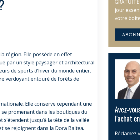
e?
GRATUITE e
jour essen
votre boît
ABONN
 la région. Elle possède en effet
ue par un style paysager et architectural
eurs de sports d’hiver du monde entier.
dre verdoyant entouré de forêts de
rnationale. Elle conserve cependant une
Avez-vous
n se promenant dans les boutiques du
l’achat en
et s’étendent jusqu’à la tête de la vallée
ret se rejoignent dans la Dora Baltea.
Réclamez v