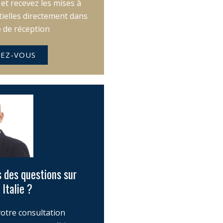
t recevez les mises à
tielles directement dans
e de réception
EZ-VOUS
 des questions sur
 Italie ?
otre consultation