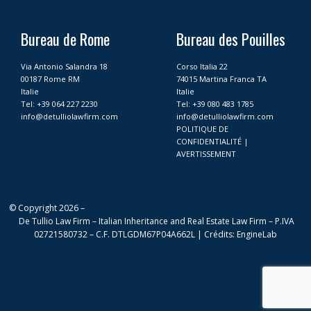
e
t
k
t
b
a
e
u
o
g
d
b
Bureau de Rome
Bureau des Pouilles
o
r
i
e
k
a
n
Via Antonio Salandra 18
Corso Italia 22
m
00187 Rome RM
74015 Martina Franca TA
Italie
Italie
Tel:
+39 064 227 2230
Tel:
+39 080 483 1785
info@detulliolawfirm.com
info@detulliolawfirm.com
POLITIQUE DE
CONFIDENTIALITÉ
|
AVERTISSEMENT
© Copyright 2026 –
De Tullio Law Firm – Italian Inheritance and Real Estate Law Firm – P.IVA
02721580732 – C.F. DTLGDM67P04A662L |
Crédits
:
EngineLab