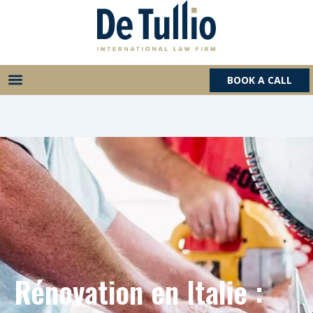
Aller
au
contenu
BOOK A CALL
Rénovation en Italie :