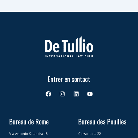
Entrer en contact
F
I
L
Y
a
n
i
o
c
s
n
u
e
t
k
t
b
a
e
u
o
g
d
b
Bureau de Rome
Bureau des Pouilles
o
r
i
e
k
a
n
Via Antonio Salandra 18
Corso Italia 22
m