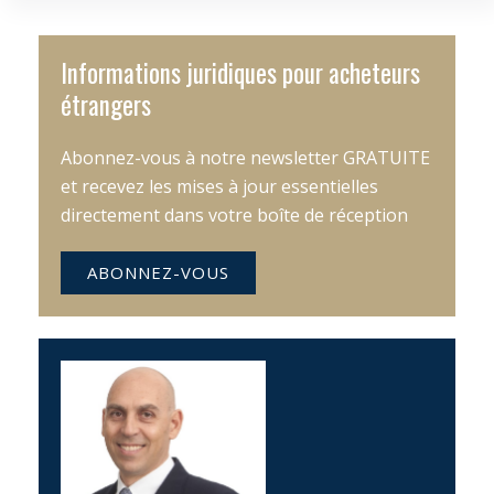
Informations juridiques pour acheteurs
étrangers
Abonnez-vous à notre newsletter GRATUITE
et recevez les mises à jour essentielles
directement dans votre boîte de réception
ABONNEZ-VOUS