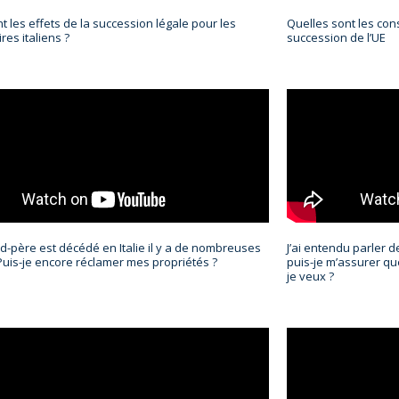
t les effets de la succession légale pour les
Quelles sont les co
res italiens ?
succession de l’UE
-père est décédé en Italie il y a de nombreuses
J’ai entendu parler d
uis-je encore réclamer mes propriétés ?
puis-je m’assurer q
je veux ?