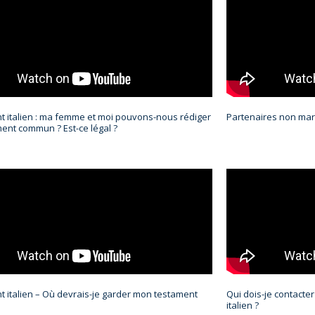
 italien : ma femme et moi pouvons-nous rédiger
Partenaires non mari
ent commun ? Est-ce légal ?
 italien – Où devrais-je garder mon testament
Qui dois-je contacte
italien ?