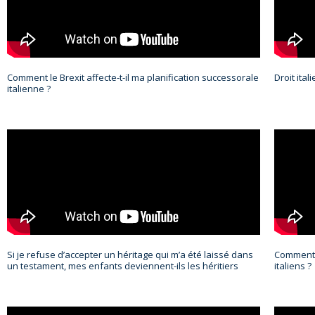
Comment le Brexit affecte-t-il ma planification successorale
Droit ita
italienne ?
Si je refuse d’accepter un héritage qui m’a été laissé dans
Comment m
un testament, mes enfants deviennent-ils les héritiers
italiens ?