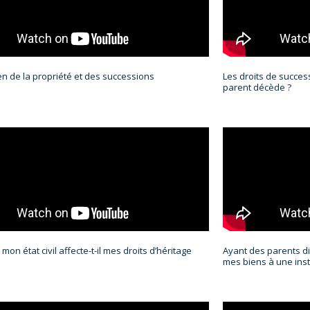
lien de la propriété et des successions
Les droits de success
parent décède ?
on état civil affecte-t-il mes droits d’héritage
Ayant des parents dir
mes biens à une inst