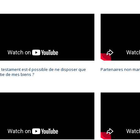
testament est-il possible de ne disposer que
Partenaires non mari
tie de mes biens ?