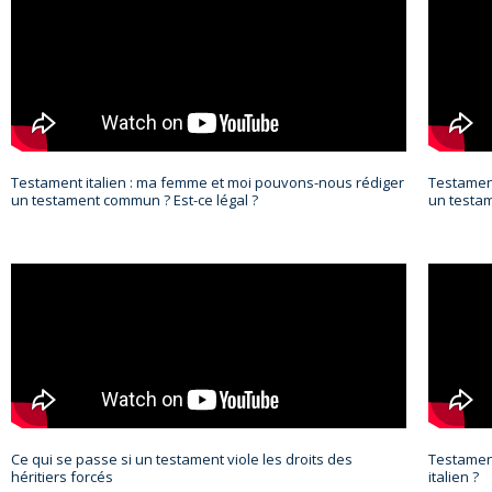
Testament italien : ma femme et moi pouvons-nous rédiger
Testament
un testament commun ? Est-ce légal ?
un testam
Ce qui se passe si un testament viole les droits des
Testament
héritiers forcés
italien ?