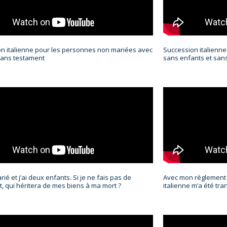
n italienne pour les personnes non mariées avec
Succession italienn
sans testament
sans enfants et san
rié et j’ai deux enfants. Si je ne fais pas de
Avec mon règlement 
, qui héritera de mes biens à ma mort ?
italienne m’a été tran