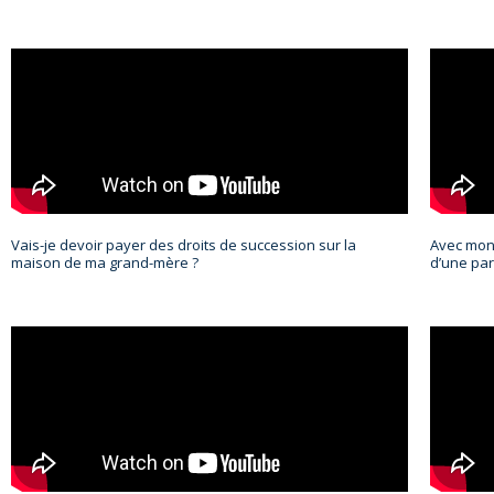
Vais-je devoir payer des droits de succession sur la
Avec mon 
maison de ma grand-mère ?
d’une par