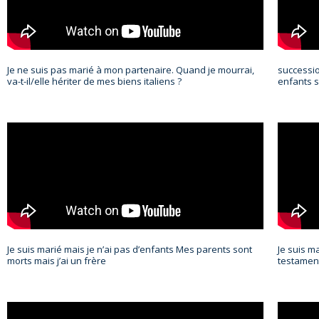
Je ne suis pas marié à mon partenaire. Quand je mourrai,
successio
va-t-il/elle hériter de mes biens italiens ?
enfants 
Je suis marié mais je n’ai pas d’enfants Mes parents sont
Je suis ma
morts mais j’ai un frère
testament