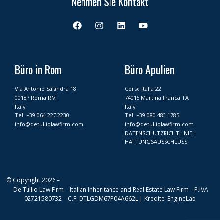
Nehmen Sie Kontakt
F
I
L
Y
a
n
i
o
c
s
n
u
e
t
k
t
b
a
e
u
o
g
d
b
Büro in Rom
Büro Apulien
o
r
i
e
k
a
n
Via Antonio Salandra 18
Corso Italia 22
m
00187 Roma RM
74015 Martina Franca TA
Italy
Italy
Tel:
+39 064 227 2230
Tel:
+39 080 483 1785
info@detulliolawfirm.com
info@detulliolawfirm.com
DATENSCHUTZRICHTLINIE
|
HAFTUNGSAUSSCHLUSS
© Copyright 2026 –
De Tullio Law Firm – Italian Inheritance and Real Estate Law Firm – P.IVA
02721580732 – C.F. DTLGDM67P04A662L |
Kredite
:
EngineLab