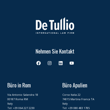
Nehmen Sie Kontakt
F
I
L
Y
a
n
i
o
c
s
n
u
e
t
k
t
b
a
e
u
o
g
d
b
Büro in Rom
Büro Apulien
o
r
i
e
k
a
n
Via Antonio Salandra 18
Corso Italia 22
m
00187 Roma RM
74015 Martina Franca TA
Italy
Italy
Tel:
+39 064 227 2230
Tel:
+39 080 483 1785