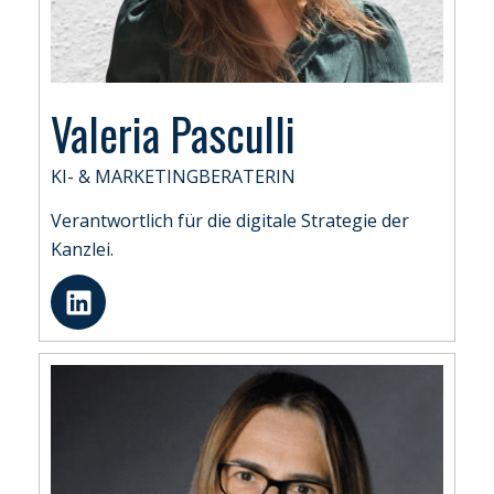
Valeria Pasculli
KI- & MARKETINGBERATERIN
Verantwortlich für die digitale Strategie der
Kanzlei.
L
i
n
k
e
d
i
n