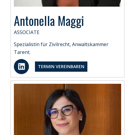
Antonella Maggi
ASSOCIATE
Spezialistin für Zivilrecht, Anwaltskammer
Tarent.
L
TERMIN VEREINBAREN
i
n
k
e
d
i
n