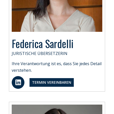
Federica Sardelli
JURISTISCHE ÜBERSETZERIN
Ihre Verantwortung ist es, dass Sie jedes Detail
verstehen.
L
TERMIN VEREINBAREN
i
n
k
e
d