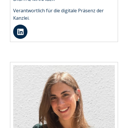
Verantwortlich für die digitale Präsenz der
Kanzlei.
L
i
n
k
e
d
i
n