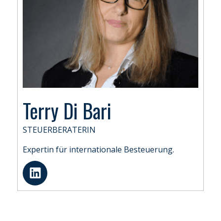
Terry Di Bari
STEUERBERATERIN
Expertin für internationale Besteuerung.
L
i
n
k
e