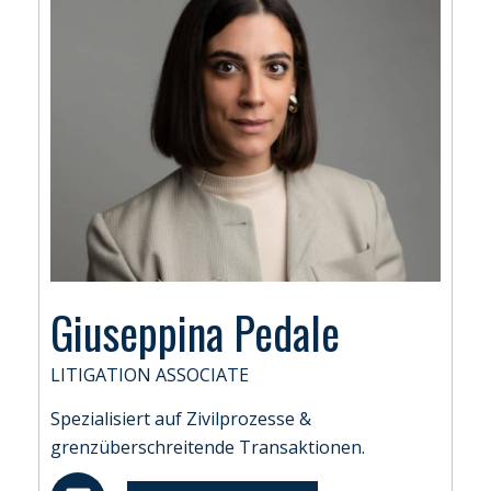
i
n
Giuseppina Pedale
LITIGATION ASSOCIATE
Spezialisiert auf Zivilprozesse &
grenzüberschreitende Transaktionen.
L