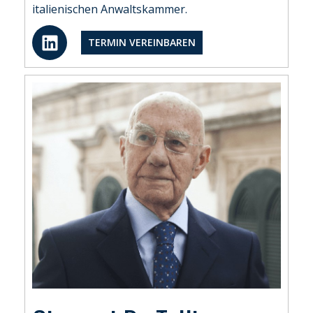
italienischen Anwaltskammer.
L
TERMIN VEREINBAREN
i
n
k
e
d
i
n