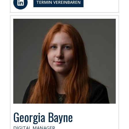
TERMIN VEREINBAREN
i
n
k
e
d
i
n
Georgia Bayne
DIGITAL MANAGER